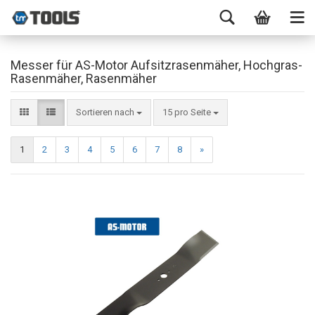
Messer für AS-Motor Aufsitzrasenmäher, Hochgras-
Rasenmäher, Rasenmäher
Sortieren nach
15 pro Seite
1
2
3
4
5
6
7
8
»