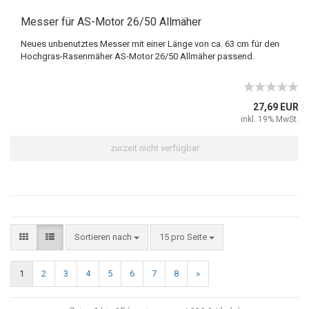
Messer für AS-Motor 26/50 Allmäher
Neues unbenutztes Messer mit einer Länge von ca. 63 cm für den
Hochgras-Rasenmäher AS-Motor 26/50 Allmäher passend.
27,69 EUR
inkl. 19% MwSt.
zurzeit nicht verfügbar
Sortieren nach
15 pro Seite
1
2
3
4
5
6
7
8
»