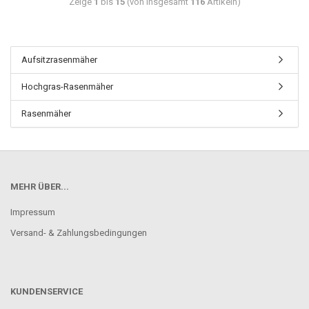
Zeige
1
bis
15
(von insgesamt
116
Artikeln)
Aufsitzrasenmäher
Hochgras-Rasenmäher
Rasenmäher
MEHR ÜBER...
Impressum
Versand- & Zahlungsbedingungen
KUNDENSERVICE