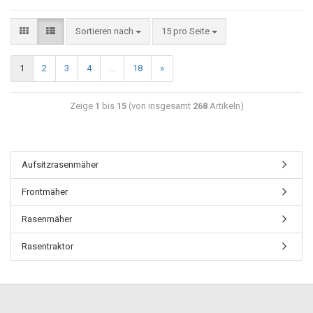
Sortieren nach
15 pro Seite
1
2
3
4
...
18
»
Zeige
1
bis
15
(von insgesamt
268
Artikeln)
Aufsitzrasenmäher
Frontmäher
Rasenmäher
Rasentraktor