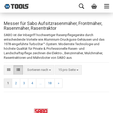
Messer für Sabo Aufsitzrasenmäher, Frontmäher,
Rasenmäher, Rasentraktor
SABO ist der Inbegriff hochwertiger Rasenpflegegeräte durch
entscheidende Vorteile wie Aluminium-Druckguss-Gehäusen und das
1978 eingeführte TurboStar™-System. Modernste Technologie und
höchste Qualität für Private & Professionelle Rasen- und
Landschaftspflege zeichnen die Elektro-, Benzinmäher, Mulchmäher,
Rasentraktoren und Mähroboter von SABO aus.
Sortieren nach
15 pro Seite
1
2
3
4
...
18
»