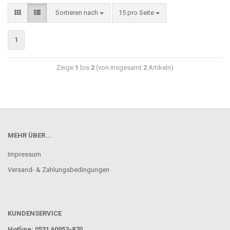
Sortieren nach
15 pro Seite
1
Zeige
1
bis
2
(von insgesamt
2
Artikeln)
MEHR ÜBER...
Impressum
Versand- & Zahlungsbedingungen
KUNDENSERVICE
Hotline: 0531 60952-870