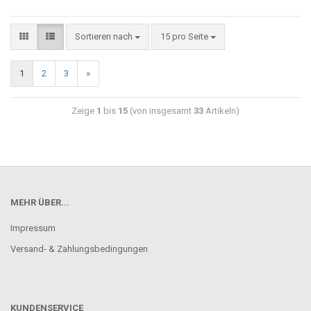
Sortieren nach
15 pro Seite
1
2
3
»
Zeige
1
bis
15
(von insgesamt
33
Artikeln)
MEHR ÜBER...
Impressum
Versand- & Zahlungsbedingungen
KUNDENSERVICE