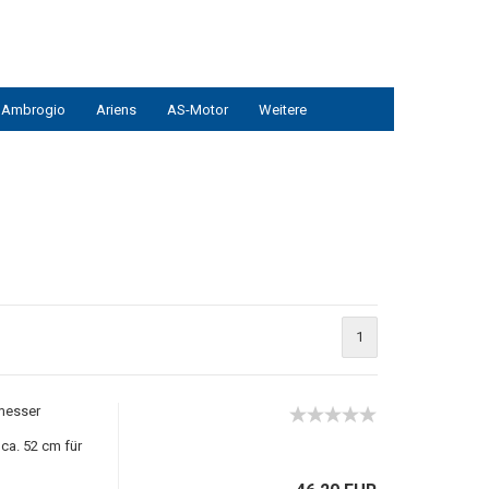
Ambrogio
Ariens
AS-Motor
Weitere
1
messer
ca. 52 cm für