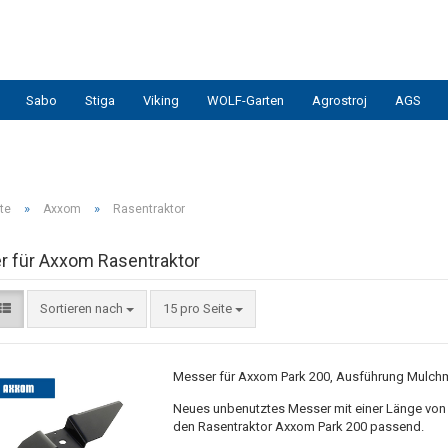
Sabo
Stiga
Viking
WOLF-Garten
Agrostroj
AGS
»
»
te
Axxom
Rasentraktor
 für Axxom Rasentraktor
Sortieren nach
15 pro Seite
Messer für Axxom Park 200, Ausführung Mulch
Neues unbenutztes Messer mit einer Länge von 
den Rasentraktor Axxom Park 200 passend.