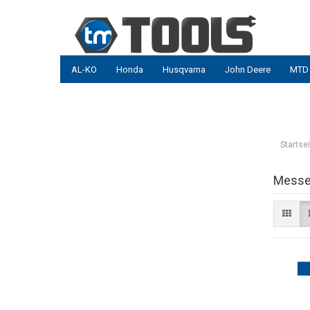
AL-KO
Honda
Husqvarna
John Deere
MTD
Startsei
Messer